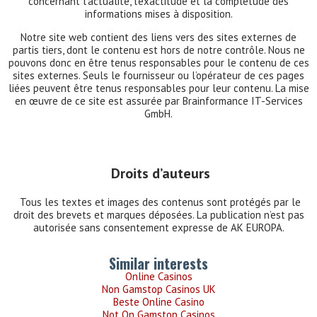
concernant l’actualité, l’exactitude et la complétude des
informations mises à disposition.
Notre site web contient des liens vers des sites externes de
partis tiers, dont le contenu est hors de notre contrôle. Nous ne
pouvons donc en être tenus responsables pour le contenu de ces
sites externes. Seuls le fournisseur ou l’opérateur de ces pages
liées peuvent être tenus responsables pour leur contenu. La mise
en œuvre de ce site est assurée par Brainformance IT-Services
GmbH.
Droits d’auteurs
Tous les textes et images des contenus sont protégés par le
droit des brevets et marques déposées. La publication n’est pas
autorisée sans consentement expresse de AK EUROPA.
Similar interests
Online Casinos
Non Gamstop Casinos UK
Beste Online Casino
Not On Gamstop Casinos