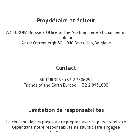
Propriétaire et éditeur
AK EUROPA Brussels Office of the Austrian Federal Chamber of
Labour
Av. de Cortenbergh 30, 1040 Bruxelles, Belgique
Contact
AK EUROPA : +32 2 2306254
Friends of the Earth Europe : +32 2 8931000
Limitation de responsabilités
Le contenu de ces pages a été prepare avec le plus grand soin.
Cependant, notre responsabilité ne saurait être engagée