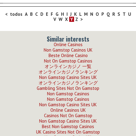
<
todos
A
B
C
D
E
F
G
H
I
J
K
L
M
N
O
P
Q
R
S
T
U
V
W
X
Y
Z
>
Similar interests
Online Casinos
Non Gamstop Casinos UK
Beste Online Casino
Not On Gamstop Casinos
オンラインカジノ 一覧
オンラインカジノランキング
Non Gamstop Casino Sites UK
オンラインカジノランキング
Gambling Sites Not On Gamstop
Non Gamstop Casinos
Non Gamstop Casinos
Non Gamstop Casino Sites UK
Online Casinos UK
Casinos Not On Gamstop
Non Gamstop Casino Sites UK
Best Non Gamstop Casinos
UK Casino Sites Not On Gamstop