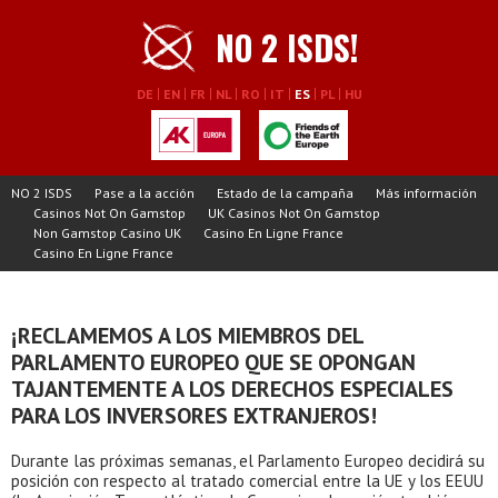
NO 2 ISDS!
DE
EN
FR
NL
RO
IT
ES
PL
HU
NO 2 ISDS
Pase a la acción
Estado de la campaña
Más información
Casinos Not On Gamstop
UK Casinos Not On Gamstop
Non Gamstop Casino UK
Casino En Ligne France
Casino En Ligne France
¡RECLAMEMOS A LOS MIEMBROS DEL
PARLAMENTO EUROPEO QUE SE OPONGAN
TAJANTEMENTE A LOS DERECHOS ESPECIALES
PARA LOS INVERSORES EXTRANJEROS!
Durante las próximas semanas, el Parlamento Europeo decidirá su
posición con respecto al tratado comercial entre la UE y los EEUU