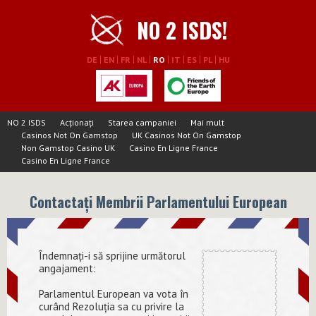
NO 2 ISDS!
DE
EN
FR
NL
RO
IT
ES
PL
HU
NO 2 ISDS
Acționați
Starea campaniei
Mai mult
Casinos Not On Gamstop
UK Casinos Not On Gamstop
Non Gamstop Casino UK
Casino En Ligne France
Casino En Ligne France
Contactați Membrii Parlamentului European
Îndemnați-i să sprijine următorul
angajament:
Parlamentul European va vota în
curând Rezoluția sa cu privire la