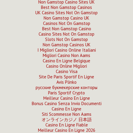
Non Gamstop Casino Sites UK
Best Non Gamstop Casinos
UK Casino Sites Not On Gamstop
Non Gamstop Casino UK
Casinos Not On Gamstop
Best Non Gamstop Casino
Casino Sites Not On Gamstop
Slots Not On Gamstop
Non Gamstop Casinos UK
I Migliori Casino Online Italiani
Migliori Casino Non Aams
Casino En Ligne Belgique
Casino Online Migliori
Casino Visa
Site De Paris Sportif En Ligne
Avis Plinko
русские букмекерские конторы
Paris Sportif Crypto
Meilleur Casino En Ligne
Bonus Casino Senza Invio Documenti
Casino En Ligne
Siti Scommesse Non Aams
オンラインカジノ 日本語
Casino En Ligne Fiable
Meilleur Casino En Ligne 2026