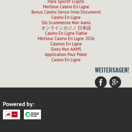
Paris Sportif Crypto
Meilleur Casino En Ligne
Bonus Casino Senza Invio Documenti
Casino En Ligne
Siti Scommesse Non Aams
オンラインカジノ 日本語
Casino En Ligne Fiable
Meilleur Casino En Ligne 2026
Casinos En Ligne
Slots Non AAMS
Application Pour Poker
Casino En Ligne
WEITERSAGEN!
Powered by: