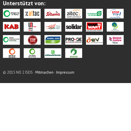
Unterstützt von:
© 2015 NO 2 ISDS ·
Mitmachen
·
Impressum